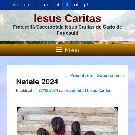
es
en
fr
de
pt
it
nl
pl
Iesus Caritas
Fraternitá Sacerdotale Iesus Caritas de Carlo de
Foucauld
Menu
Navigazione articolo
←
Precedente
Successivi
→
Natale 2024
Pubblicato il
22/12/2024
da
Fraternidad Iesus Caritas