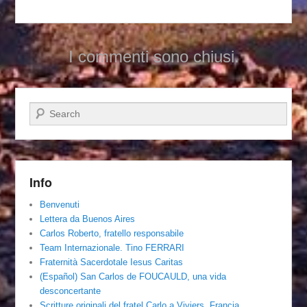
I commenti sono chiusi.
Cerca
Info
Benvenuti
Lettera da Buenos Aires
Carlos Roberto, fratello responsabile
Team Internazionale. Tino FERRARI
Fraternità Sacerdotale Iesus Caritas
(Español) San Carlos de FOUCAULD, una vida
desconcertante
Scritture originali del fratel Carlo a Viviers, Francia