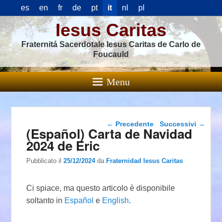
es
en
fr
de
pt
it
nl
pl
Iesus Caritas
Fraternitá Sacerdotale Iesus Caritas de Carlo de
Foucauld
Menu
Navigazione articolo
←
Precedente
Successivi
→
(Español) Carta de Navidad
2024 de Eric
Pubblicato il
25/12/2024
da
Fraternidad Iesus Caritas
Ci spiace, ma questo articolo è disponibile
soltanto in
Español
e
English
.