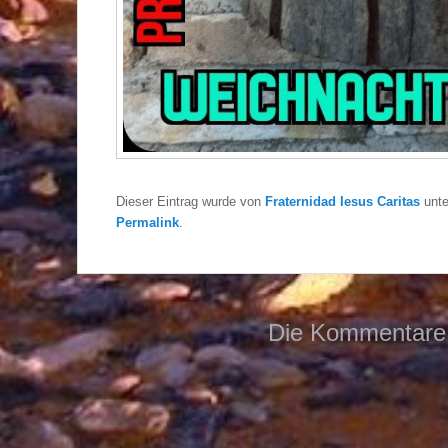
Dieser Eintrag wurde von
Fraternidad Iesus Caritas
unt
Permalink
.
Die Kommentare 