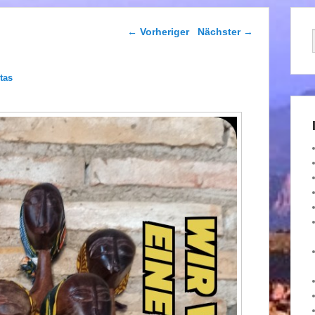
Beitragsnavigation
←
Vorheriger
Nächster
→
tas