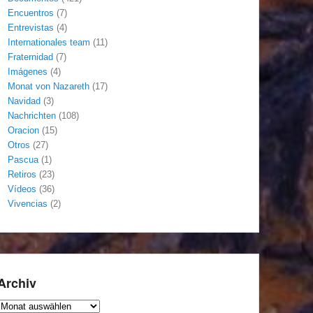
Encuentros
(7)
Entrevistas
(4)
Internationales team
(11)
Fraternidad
(7)
Imágenes
(4)
Monat von Nazareth
(17)
Navidad
(3)
Nachrichten
(108)
Oracion
(15)
Otros
(27)
Pascua
(1)
Retiros
(23)
Vídeos
(36)
Vivencias
(2)
Archiv
Archiv