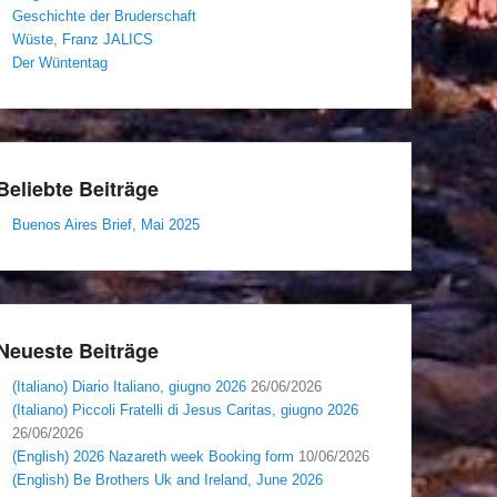
Geschichte der Bruderschaft
Wüste, Franz JALICS
Der Wüntentag
Beliebte Beiträge
Buenos Aires Brief, Mai 2025
Neueste Beiträge
(Italiano) Diario Italiano, giugno 2026
26/06/2026
(Italiano) Piccoli Fratelli di Jesus Caritas, giugno 2026
26/06/2026
(English) 2026 Nazareth week Booking form
10/06/2026
(English) Be Brothers Uk and Ireland, June 2026