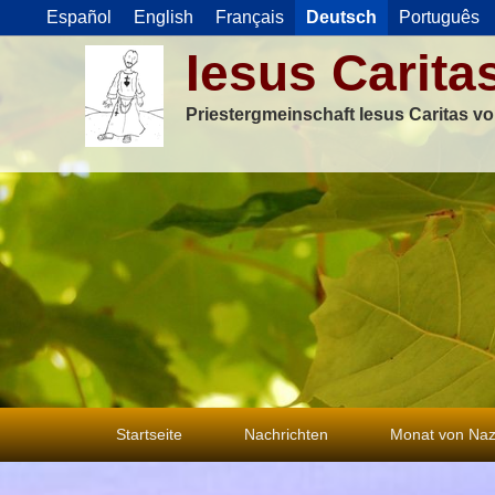
Español
English
Français
Deutsch
Português
Iesus Carita
Priestergmeinschaft Iesus Caritas v
Primäres
Startseite
Nachrichten
Monat von Naz
Menü