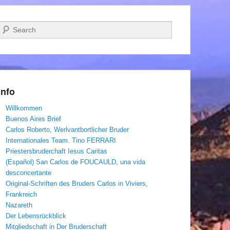
Suchen
Info
Willkommen
Buenos Aires Brief
Carlos Roberto, Werlvantbortlicher Bruder
Internationales Team. Tino FERRARI
Priestersbruderchaft Iesus Caritas
(Español) San Carlos de FOUCAULD, una vida
desconcertante
Original-Schriften des Bruders Carlos in Viviers,
Frankreich
Nazareth
Der Lebensrückblick
Mitgliedschaft in Der Bruderschaft