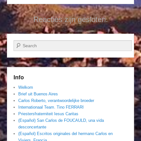
Reacties zijn gesloten.
Zoeken
Info
Welkom
Brief uit Buenos Aires
Carlos Roberto, verantwoordelijke broeder
Internationaal Team. Tino FERRARI
Priestersfraterniteit Iesus Caritas
(Español) San Carlos de FOUCAULD, una vida
desconcertante
(Español) Escritos originales del hermano Carlos en
Viviers, Francia