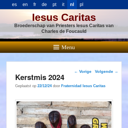
es
en
fr
de
pt
it
nl
pl
Iesus Caritas
Broederschap van Priesters Iesus Caritas van
Charles de Foucauld
Menu
Berichtnavigatie
←
Vorige
Volgende
→
Kerstmis 2024
Geplaatst op
22/12/24
door
Fraternidad Iesus Caritas