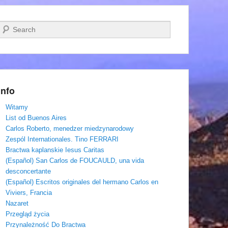
Szukaj
Info
Witamy
List od Buenos Aires
Carlos Roberto, menedzer miedzynarodowy
Zespól Internationales. Tino FERRARI
Bractwa kaplanskie Iesus Caritas
(Español) San Carlos de FOUCAULD, una vida
desconcertante
(Español) Escritos originales del hermano Carlos en
Viviers, Francia
Nazaret
Przegląd życia
Przynależność Do Bractwa