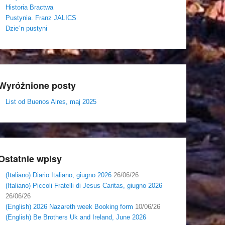
Historia Bractwa
Pustynia. Franz JALICS
Dzie´n pustyni
Wyróżnione posty
List od Buenos Aires, maj 2025
Ostatnie wpisy
(Italiano) Diario Italiano, giugno 2026
26/06/26
(Italiano) Piccoli Fratelli di Jesus Caritas, giugno 2026
26/06/26
(English) 2026 Nazareth week Booking form
10/06/26
(English) Be Brothers Uk and Ireland, June 2026