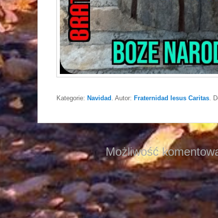
Kategorie:
Navidad
. Autor:
Fraternidad Iesus Caritas
. 
Możliwość komentowa