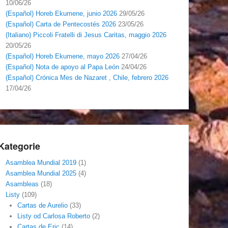
10/06/26
(Español) Horeb Ekumene, junio 2026
29/05/26
(Español) Carta de Pentecostés 2026
23/05/26
(Italiano) Piccoli Fratelli di Jesus Caritas, maggio 2026
20/05/26
(Español) Horeb Ekumene, mayo 2026
27/04/26
(Español) Nota de apoyo al Papa León
24/04/26
(Español) Crónica Mes de Nazaret , Chile, febrero 2026
17/04/26
Kategorie
Asamblea Mundial 2019
(1)
Asamblea Mundial 2025
(4)
Asambleas
(18)
Listy
(109)
Cartas de Aurelio
(33)
Listy od Carlosa Roberto
(2)
Cartas de Eric
(14)