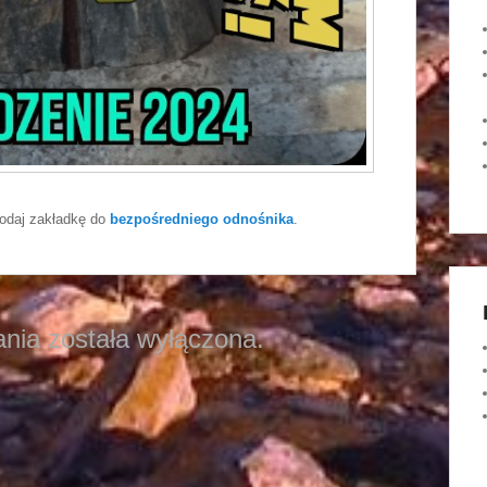
Dodaj zakładkę do
bezpośredniego odnośnika
.
nia została wyłączona.