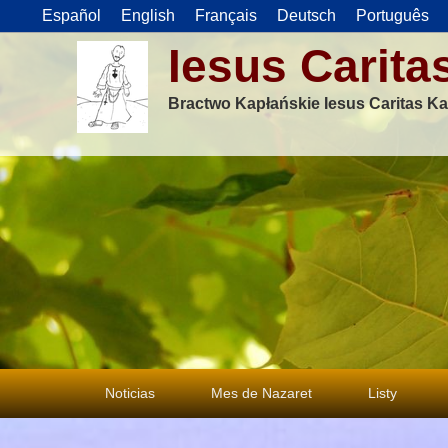
Español
English
Français
Deutsch
Português
Iesus Carita
Bractwo Kapłańskie Iesus Caritas Ka
Menu
Noticias
Mes de Nazaret
Listy
główne