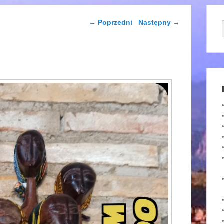
Nawigacja wpisu
←
Poprzedni
Następny
→