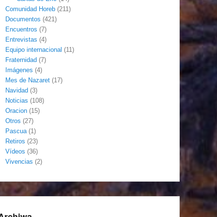
Comunidad Horeb
(211)
Documentos
(421)
Encuentros
(7)
Entrevistas
(4)
Equipo internacional
(11)
Fraternidad
(7)
Imágenes
(4)
Mes de Nazaret
(17)
Navidad
(3)
Noticias
(108)
Oracion
(15)
Otros
(27)
Pascua
(1)
Retiros
(23)
Vídeos
(36)
Vivencias
(2)
Archiwa