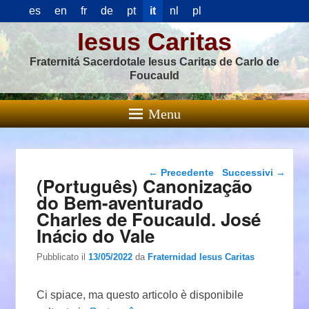
es
en
fr
de
pt
it
nl
pl
Iesus Caritas
Fraternitá Sacerdotale Iesus Caritas de Carlo de
Foucauld
Menu
Navigazione articolo
←
Precedente
Successivi
→
(Português) Canonização
do Bem-aventurado
Charles de Foucauld. José
Inácio do Vale
Pubblicato il
13/05/2022
da
Fraternidad Iesus Caritas
Ci spiace, ma questo articolo è disponibile