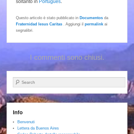
soltanto in
Português
.
Questo articolo è stato pubblicato in
Documentos
da
Fraternidad Iesus Caritas
. Aggiungi il
permalink
ai
segnalibri.
I commenti sono chiusi.
Cerca
Info
Benvenuti
Lettera da Buenos Aires