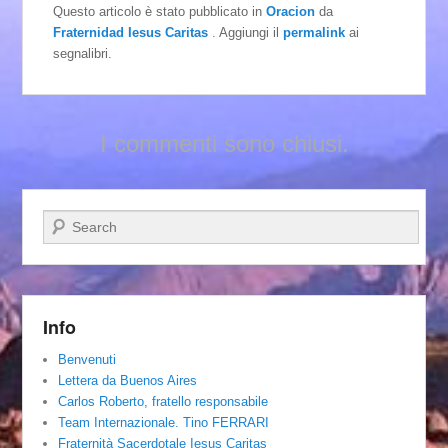
Questo articolo è stato pubblicato in
Oracion
da
Fraternidad Iesus Caritas
. Aggiungi il
permalink
ai
segnalibri.
I commenti sono chiusi.
Cerca
Info
Benvenuti
Lettera da Buenos Aires
Carlos Roberto, fratello responsabile
Team Internazionale. Tino FERRARI
Fraternità Sacerdotale Iesus Caritas