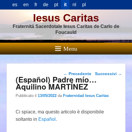
es
en
fr
de
pt
it
nl
pl
Iesus Caritas
Fraternitá Sacerdotale Iesus Caritas de Carlo de
Foucauld
Menu
Navigazione articolo
←
Precedente
Successivi
→
(Español) Padre mío…
Aquilino MARTÍNEZ
Pubblicato il
13/05/2022
da
Fraternidad Iesus Caritas
Ci spiace, ma questo articolo è disponibile
soltanto in
Español
.