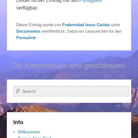
Leider ist der Eintrag nur auf
Português
verfügbar.
Dieser Eintrag wurde von
Fraternidad Iesus Caritas
unter
Documentos
veröffentlicht. Setze ein Lesezeichen für den
Permalink
.
Die Kommentare sind geschlossen.
Suchen
Info
Willkommen