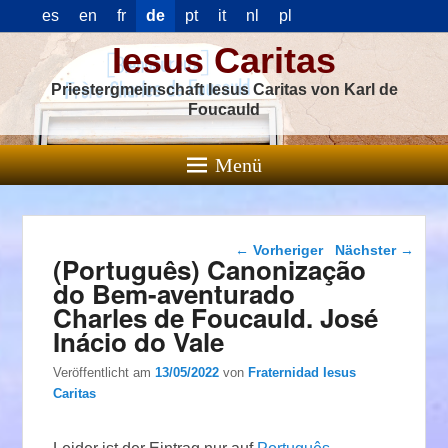
es
en
fr
de
pt
it
nl
pl
Iesus Caritas
Priestergmeinschaft Iesus Caritas von Karl de
Foucauld
Menü
Beitragsnavigation
←
Vorheriger
Nächster
→
(Português) Canonização
do Bem-aventurado
Charles de Foucauld. José
Inácio do Vale
Veröffentlicht am
13/05/2022
von
Fraternidad Iesus
Caritas