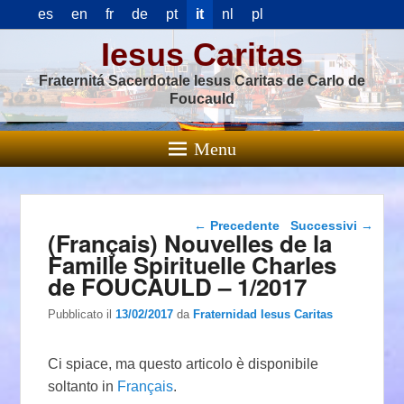
es
en
fr
de
pt
it
nl
pl
Iesus Caritas
Fraternitá Sacerdotale Iesus Caritas de Carlo de
Foucauld
Menu
Navigazione articolo
←
Precedente
Successivi
→
(Français) Nouvelles de la
Famille Spirituelle Charles
de FOUCAULD – 1/2017
Pubblicato il
13/02/2017
da
Fraternidad Iesus Caritas
Ci spiace, ma questo articolo è disponibile
soltanto in
Français
.