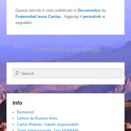
Questo articolo è stato pubblicato in
Documentos
da
Fraternidad Iesus Caritas
. Aggiungi il
permalink
ai
segnalibri.
I commenti sono chiusi.
Cerca
Info
Benvenuti
Lettera da Buenos Aires
Carlos Roberto, fratello responsabile
Team Internazionale. Tino FERRARI