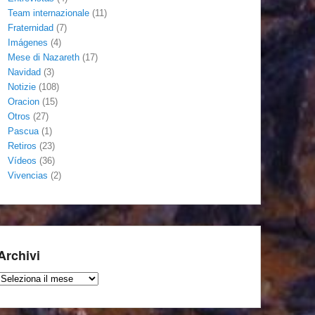
Team internazionale
(11)
Fraternidad
(7)
Imágenes
(4)
Mese di Nazareth
(17)
Navidad
(3)
Notizie
(108)
Oracion
(15)
Otros
(27)
Pascua
(1)
Retiros
(23)
Vídeos
(36)
Vivencias
(2)
Archivi
Archivi