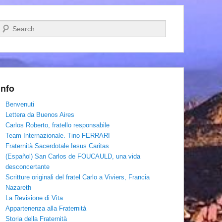
Cerca
Info
Benvenuti
Lettera da Buenos Aires
Carlos Roberto, fratello responsabile
Team Internazionale. Tino FERRARI
Fraternità Sacerdotale Iesus Caritas
(Español) San Carlos de FOUCAULD, una vida
desconcertante
Scritture originali del fratel Carlo a Viviers, Francia
Nazareth
La Revisione di Vita
Appartenenza alla Fraternità
Storia della Fraternità