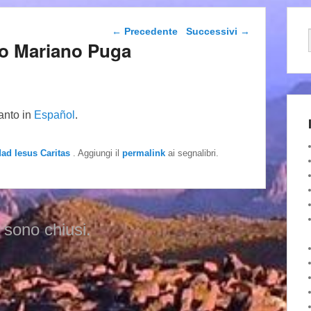
Navigazione articolo
←
Precedente
Successivi
→
ro Mariano Puga
tanto in
Español
.
dad Iesus Caritas
. Aggiungi il
permalink
ai segnalibri.
 sono chiusi.