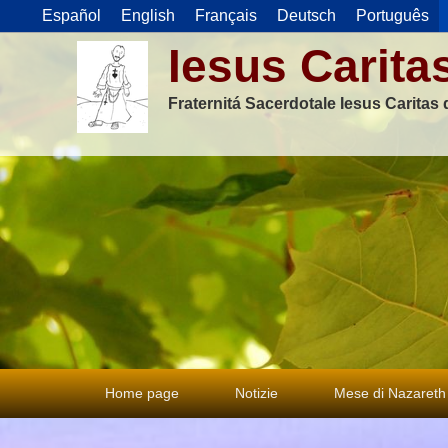
Español
English
Français
Deutsch
Português
Iesus Carita
Fraternitá Sacerdotale Iesus Caritas
Menu
Home page
Notizie
Mese di Nazareth
principale