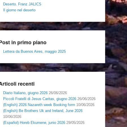
Deserto. Franz JALICS
Il giorno nel deserto
Post in primo piano
Lettera da Buenos Aires, maggio 2025
Articoli recenti
Diario Italiano, giugno 2026
26/06/2026
Piccoli Fratelli di Jesus Caritas, giugno 2026
26/06/2026
(English) 2026 Nazareth week Booking form
10/06/2026
(English) Be Brothers Uk and Ireland, June 2026
10/06/2026
(Español) Horeb Ekumene, junio 2026
29/05/2026