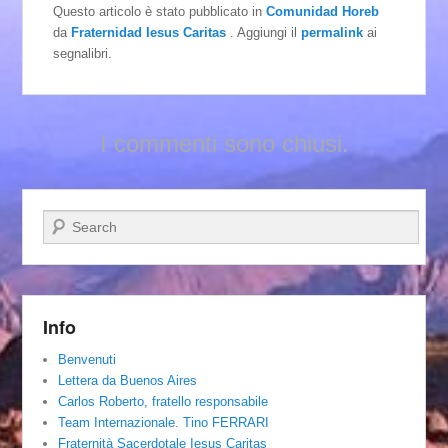
Questo articolo è stato pubblicato in
Comunidad Horeb
da
Fraternidad Iesus Caritas
. Aggiungi il
permalink
ai
segnalibri.
I commenti sono chiusi.
Cerca
Info
Benvenuti
Lettera da Buenos Aires
Carlos Roberto, fratello responsabile
Team Internazionale. Tino FERRARI
Fraternità Sacerdotale Iesus Caritas