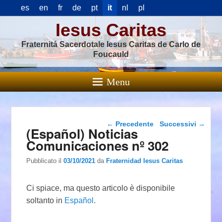
es
en
fr
de
pt
it
nl
pl
Iesus Caritas
Fraternitá Sacerdotale Iesus Caritas de Carlo de
Foucauld
Menu
Navigazione articolo
←
Precedente
Successivi
→
(Español) Noticias
Comunicaciones nº 302
Pubblicato il
03/10/2021
da
Fraternidad Iesus Caritas
Ci spiace, ma questo articolo è disponibile
soltanto in
Español
.