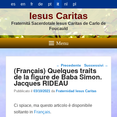
es
en
fr
de
pt
it
nl
pl
Iesus Caritas
Fraternitá Sacerdotale Iesus Caritas de Carlo de
Foucauld
Menu
Navigazione articolo
←
Precedente
Successivi
→
(Français) Quelques traits
de la figure de Baba Simon.
Jacques RIDEAU
Pubblicato il
03/10/2021
da
Fraternidad Iesus Caritas
Ci spiace, ma questo articolo è disponibile
soltanto in
Français
.