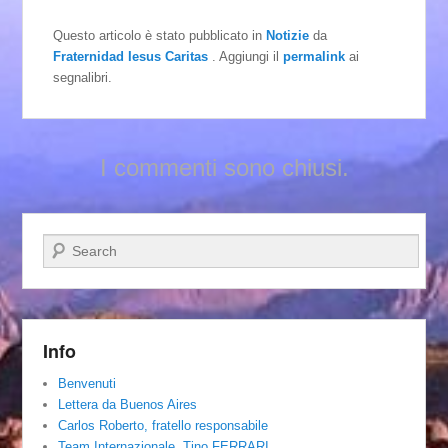
Questo articolo è stato pubblicato in
Notizie
da
Fraternidad Iesus Caritas
. Aggiungi il
permalink
ai
segnalibri.
I commenti sono chiusi.
Cerca
Info
Benvenuti
Lettera da Buenos Aires
Carlos Roberto, fratello responsabile
Team Internazionale. Tino FERRARI