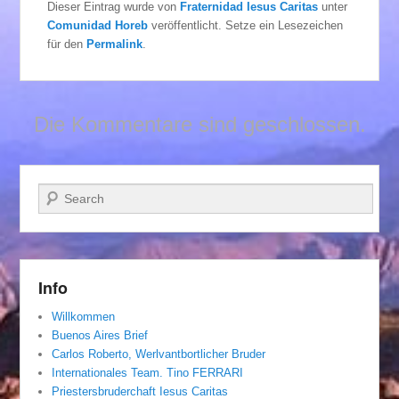
Dieser Eintrag wurde von
Fraternidad Iesus Caritas
unter
Comunidad Horeb
veröffentlicht. Setze ein Lesezeichen
für den
Permalink
.
Die Kommentare sind geschlossen.
Suchen
Info
Willkommen
Buenos Aires Brief
Carlos Roberto, Werlvantbortlicher Bruder
Internationales Team. Tino FERRARI
Priestersbruderchaft Iesus Caritas