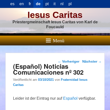
es
en
fr
de
pt
it
nl
pl
Iesus Caritas
Priestergmeinschaft Iesus Caritas von Karl de
Foucauld
Menü
Beitragsnavigation
←
Vorheriger
Nächster
→
(Español) Noticias
Comunicaciones nº 302
Veröffentlicht am
03/10/2021
von
Fraternidad Iesus
Caritas
Leider ist der Eintrag nur auf
Español
verfügbar.