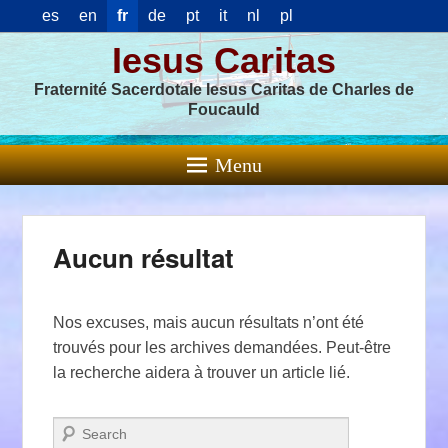
es
en
fr
de
pt
it
nl
pl
Iesus Caritas
Fraternité Sacerdotale Iesus Caritas de Charles de
Foucauld
Menu
Aucun résultat
Nos excuses, mais aucun résultats n’ont été
trouvés pour les archives demandées. Peut-être
la recherche aidera à trouver un article lié.
Recherche