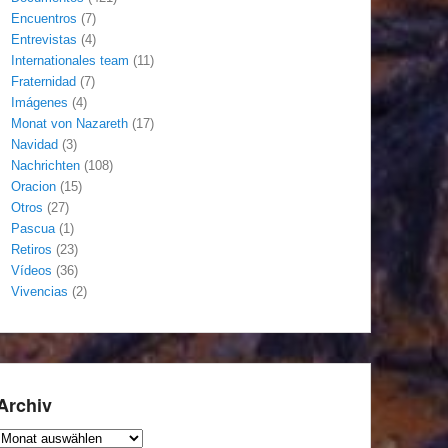
Encuentros
(7)
Entrevistas
(4)
Internationales team
(11)
Fraternidad
(7)
Imágenes
(4)
Monat von Nazareth
(17)
Navidad
(3)
Nachrichten
(108)
Oracion
(15)
Otros
(27)
Pascua
(1)
Retiros
(23)
Vídeos
(36)
Vivencias
(2)
Archiv
Archiv