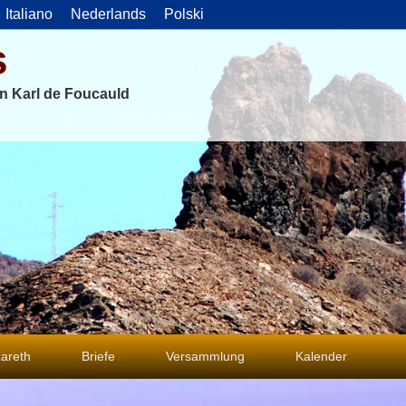
Italiano
Nederlands
Polski
s
on Karl de Foucauld
areth
Briefe
Versammlung
Kalender