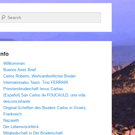
Suchen
Info
Willkommen
Buenos Aires Brief
Carlos Roberto, Werlvantbortlicher Bruder
Internationales Team. Tino FERRARI
Priestersbruderchaft Iesus Caritas
(Español) San Carlos de FOUCAULD, una vida
desconcertante
Original-Schriften des Bruders Carlos in Viviers,
Frankreich
Nazareth
Der Lebensrückblick
Mitgliedschaft in Der Bruderschaft