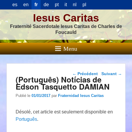
es
en
fr
de
pt
it
nl
pl
Iesus Caritas
Fraternité Sacerdotale Iesus Caritas de Charles de
Foucauld
Menu
Navigation dans les
←
Précédent
Suivant
→
(Português) Notícias de
articles
Edson Tasquetto DAMIAN
Publié le
01/01/2017
par
Fraternidad Iesus Caritas
Désolé, cet article est seulement disponible en
Português
.