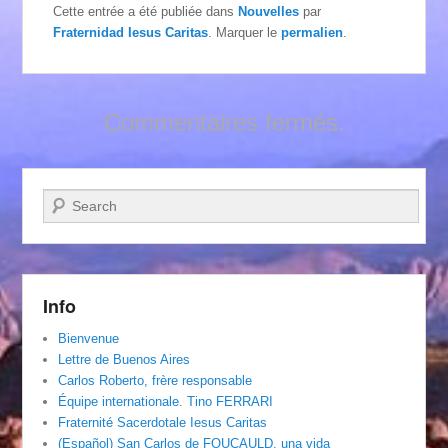
Cette entrée a été publiée dans
Nouvelles
par
Fraternidad Iesus Caritas
. Marquer le
permalien
.
Commentaires fermés.
Recherche
Info
Bienvenue
Lettre de Buenos Aires
Carlos Roberto, frère responsable
Équipe internationale. Tino FERRARI
Fraternité Sacerdotale Iesus Caritas
(Español) San Carlos de FOUCAULD, una vida