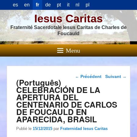
es
en
fr
de
pt
it
nl
pl
Iesus Caritas
Fraternité Sacerdotale Iesus Caritas de Charles de
Foucauld
Menu
Navigation dans les
←
Précédent
Suivant
→
(Português)
articles
CELEBRACIÓN DE LA
APERTURA DEL
CENTENARIO DE CARLOS
DE FOUCAULD EN
APARECIDA, BRASIL
Publié le
15/12/2015
par
Fraternidad Iesus Caritas