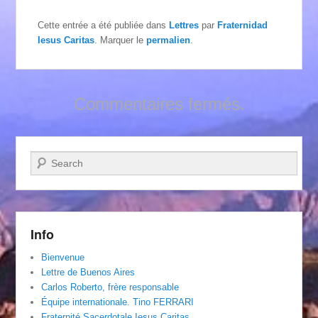
Cette entrée a été publiée dans
Lettres
par
Fraternidad
Iesus Caritas
. Marquer le
permalien
.
Commentaires fermés.
Recherche
Info
Bienvenue
Lettre de Buenos Aires
Carlos Roberto, frère responsable
Équipe internationale. Tino FERRARI
Fraternité Sacerdotale Iesus Caritas