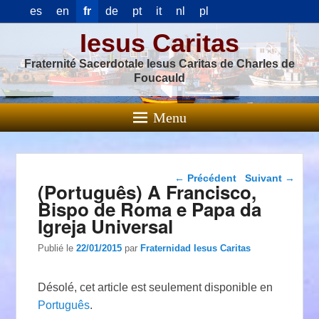
es
en
fr
de
pt
it
nl
pl
Iesus Caritas
Fraternité Sacerdotale Iesus Caritas de Charles de
Foucauld
Menu
Navigation dans les
←
Précédent
Suivant
→
(Português) A Francisco,
articles
Bispo de Roma e Papa da
Igreja Universal
Publié le
22/01/2015
par
Fraternidad Iesus Caritas
Désolé, cet article est seulement disponible en
Português
.