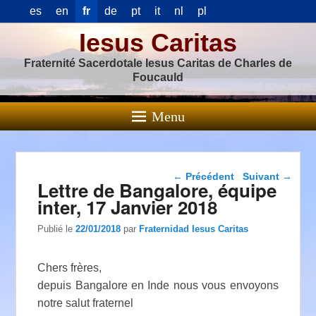
es
en
fr
de
pt
it
nl
pl
Iesus Caritas
Fraternité Sacerdotale Iesus Caritas de Charles de
Foucauld
Menu
Navigation dans les
←
Précédent
Suivant
→
Lettre de Bangalore, équipe
articles
inter, 17 Janvier 2018
Publié le
22/01/2018
par
Fraternidad Iesus Caritas
Chers frères,
depuis Bangalore en Inde nous vous envoyons
notre salut fraternel