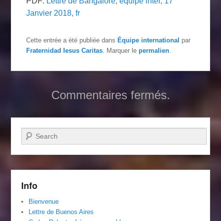
PDF:
Lettre de Bangalore, équipe inter, 17
Janvier 2018, fr
Cette entrée a été publiée dans
Équipe international
par
Fraternidad Iesus Caritas
. Marquer le
permalien
.
Commentaires fermés.
Recherche
Info
Bienvenue
Lettre de Buenos Aires