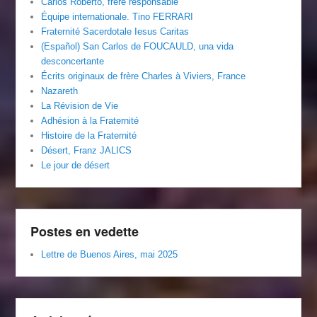
Carlos Roberto, frère responsable
Équipe internationale. Tino FERRARI
Fraternité Sacerdotale Iesus Caritas
(Español) San Carlos de FOUCAULD, una vida
desconcertante
Écrits originaux de frère Charles à Viviers, France
Nazareth
La Révision de Vie
Adhésion à la Fraternité
Histoire de la Fraternité
Désert, Franz JALICS
Le jour de désert
Postes en vedette
Lettre de Buenos Aires, mai 2025