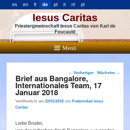
es
en
fr
de
pt
it
nl
pl
Iesus Caritas
Priestergmeinschaft Iesus Caritas von Karl de
Foucauld
Menü
Beitragsnavigation
←
Vorheriger
Nächster
→
Brief aus Bangalore,
Internationales Team, 17
Januar 2018
Veröffentlicht am
22/01/2018
von
Fraternidad Iesus
Caritas
Liebe Brüder,