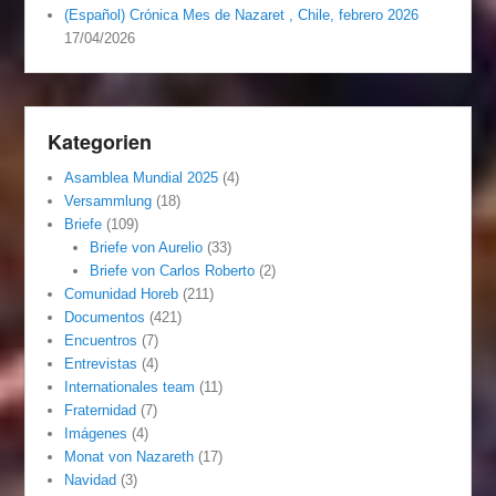
(Español) Crónica Mes de Nazaret , Chile, febrero 2026
17/04/2026
Kategorien
Asamblea Mundial 2025
(4)
Versammlung
(18)
Briefe
(109)
Briefe von Aurelio
(33)
Briefe von Carlos Roberto
(2)
Comunidad Horeb
(211)
Documentos
(421)
Encuentros
(7)
Entrevistas
(4)
Internationales team
(11)
Fraternidad
(7)
Imágenes
(4)
Monat von Nazareth
(17)
Navidad
(3)