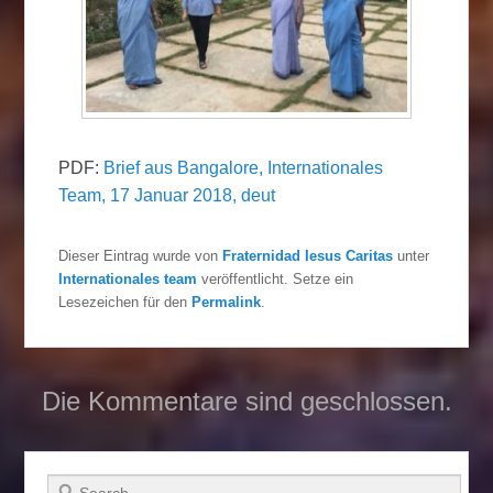
PDF:
Brief aus Bangalore, Internationales
Team, 17 Januar 2018, deut
Dieser Eintrag wurde von
Fraternidad Iesus Caritas
unter
Internationales team
veröffentlicht. Setze ein
Lesezeichen für den
Permalink
.
Die Kommentare sind geschlossen.
Suchen