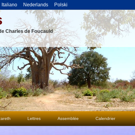
Italiano
Nederlands
Polski
s
 de Charles de Foucauld
areth
Lettres
Assemblée
Calendrier