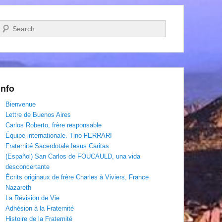
Recherche
Info
Bienvenue
Lettre de Buenos Aires
Carlos Roberto, frère responsable
Équipe internationale. Tino FERRARI
Fraternité Sacerdotale Iesus Caritas
(Español) San Carlos de FOUCAULD, una vida
desconcertante
Écrits originaux de frère Charles à Viviers, France
Nazareth
La Révision de Vie
Adhésion à la Fraternité
Histoire de la Fraternité