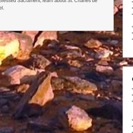
 Blessed Sacrament, learn about St. Charles de
l.