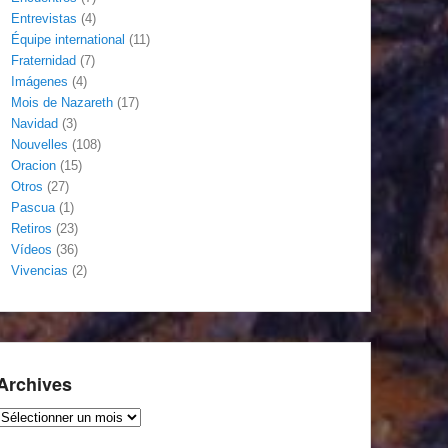
Entrevistas
(4)
Équipe international
(11)
Fraternidad
(7)
Imágenes
(4)
Mois de Nazareth
(17)
Navidad
(3)
Nouvelles
(108)
Oracion
(15)
Otros
(27)
Pascua
(1)
Retiros
(23)
Vídeos
(36)
Vivencias
(2)
Archives
Archives