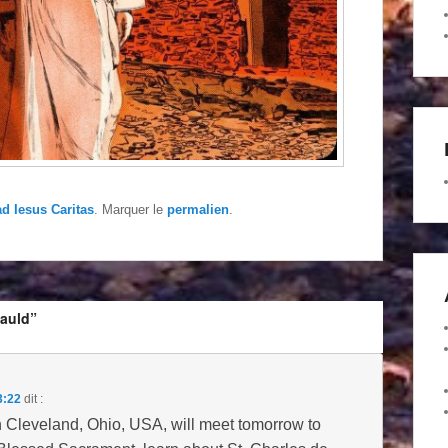
ad Iesus Caritas
. Marquer le
permalien
.
cauld”
3:22
dit :
 in Cleveland, Ohio, USA, will meet tomorrow to