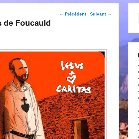
Navigation dans les
←
Précédent
Suivant
→
articles
s de Foucauld