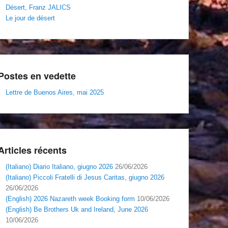
Désert, Franz JALICS
Le jour de désert
Postes en vedette
Lettre de Buenos Aires, mai 2025
Articles récents
(Italiano) Diario Italiano, giugno 2026
26/06/2026
(Italiano) Piccoli Fratelli di Jesus Caritas, giugno 2026
26/06/2026
(English) 2026 Nazareth week Booking form
10/06/2026
(English) Be Brothers Uk and Ireland, June 2026
10/06/2026