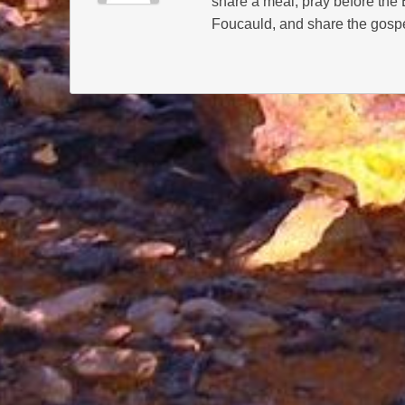
share a meal, pray before the
Foucauld, and share the gospe