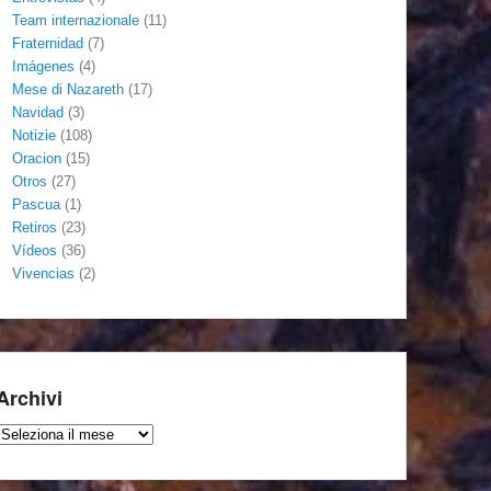
Team internazionale
(11)
Fraternidad
(7)
Imágenes
(4)
Mese di Nazareth
(17)
Navidad
(3)
Notizie
(108)
Oracion
(15)
Otros
(27)
Pascua
(1)
Retiros
(23)
Vídeos
(36)
Vivencias
(2)
Archivi
Archivi