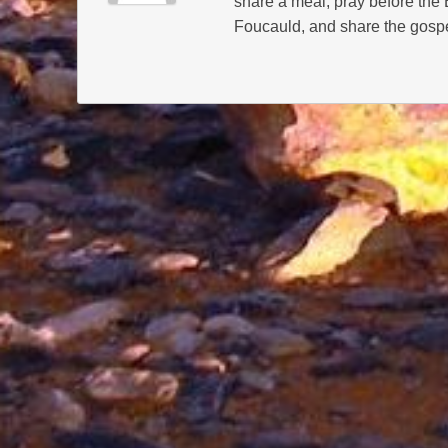
share a meal, pray before the
Foucauld, and share the gospe