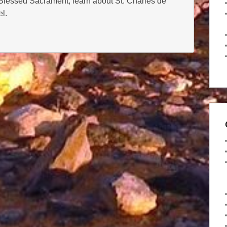
 Blessed Sacrament, learn about St. Charles de
l.