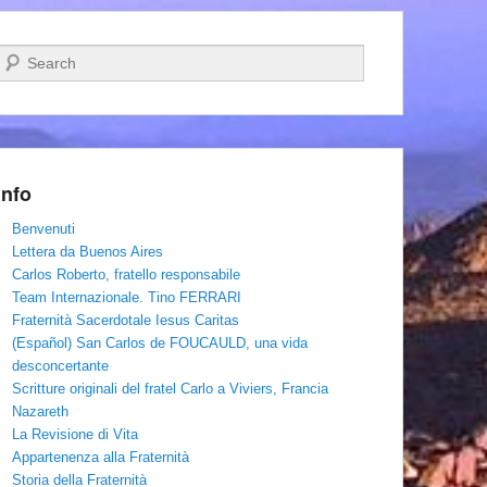
Cerca
Info
Benvenuti
Lettera da Buenos Aires
Carlos Roberto, fratello responsabile
Team Internazionale. Tino FERRARI
Fraternità Sacerdotale Iesus Caritas
(Español) San Carlos de FOUCAULD, una vida
desconcertante
Scritture originali del fratel Carlo a Viviers, Francia
Nazareth
La Revisione di Vita
Appartenenza alla Fraternità
Storia della Fraternità