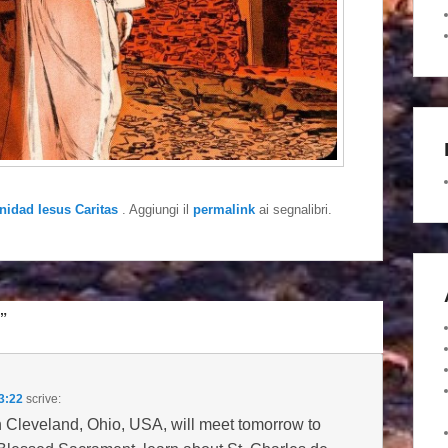
rnidad Iesus Caritas
. Aggiungi il
permalink
ai segnalibri.
”
3:22
scrive:
 in Cleveland, Ohio, USA, will meet tomorrow to