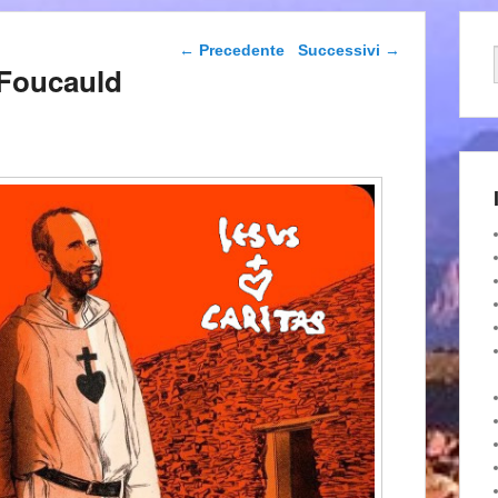
Navigazione articolo
←
Precedente
Successivi
→
 Foucauld