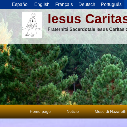
Español
English
Français
Deutsch
Português
Iesus Carita
Fraternitá Sacerdotale Iesus Caritas
Menu
Home page
Notizie
Mese di Nazareth
principale