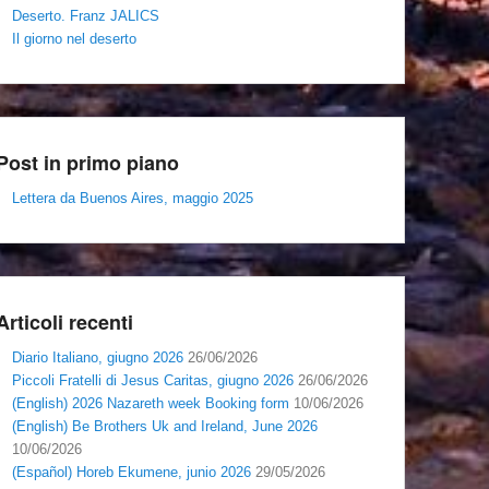
Deserto. Franz JALICS
Il giorno nel deserto
Post in primo piano
Lettera da Buenos Aires, maggio 2025
Articoli recenti
Diario Italiano, giugno 2026
26/06/2026
Piccoli Fratelli di Jesus Caritas, giugno 2026
26/06/2026
(English) 2026 Nazareth week Booking form
10/06/2026
(English) Be Brothers Uk and Ireland, June 2026
10/06/2026
(Español) Horeb Ekumene, junio 2026
29/05/2026