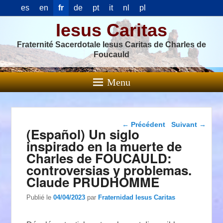
es
en
fr
de
pt
it
nl
pl
Iesus Caritas
Fraternité Sacerdotale Iesus Caritas de Charles de
Foucauld
Menu
Navigation dans les
←
Précédent
Suivant
→
(Español) Un siglo
articles
inspirado en la muerte de
Charles de FOUCAULD:
controversias y problemas.
Claude PRUDHOMME
Publié le
04/04/2023
par
Fraternidad Iesus Caritas