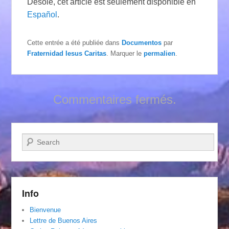
Désolé, cet article est seulement disponible en
Español
.
Cette entrée a été publiée dans
Documentos
par
Fraternidad Iesus Caritas
. Marquer le
permalien
.
Commentaires fermés.
Recherche
Info
Bienvenue
Lettre de Buenos Aires