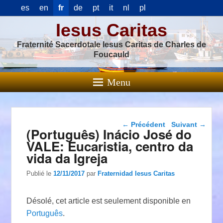
es
en
fr
de
pt
it
nl
pl
Iesus Caritas
Fraternité Sacerdotale Iesus Caritas de Charles de
Foucauld
Menu
Navigation dans les
←
Précédent
Suivant
→
(Português) Inácio José do
articles
VALE: Eucaristia, centro da
vida da Igreja
Publié le
12/11/2017
par
Fraternidad Iesus Caritas
Désolé, cet article est seulement disponible en
Português
.