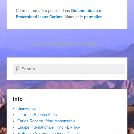
Cette entrée a été publiée dans
Documentos
par
Fraternidad Iesus Caritas
. Marquer le
permalien
.
Commentaires fermés.
Recherche
Info
Bienvenue
Lettre de Buenos Aires
Carlos Roberto, frère responsable
Équipe internationale. Tino FERRARI
Fraternité Sacerdotale Iesus Caritas