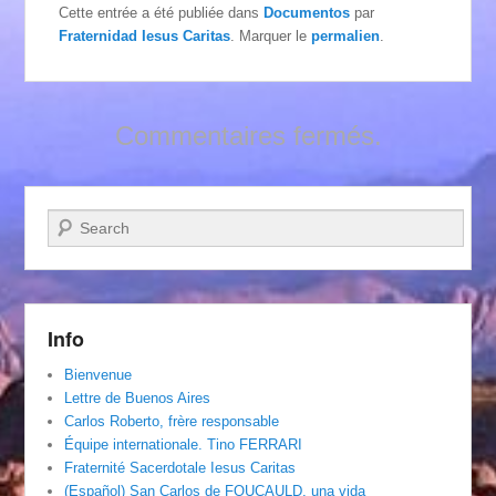
Cette entrée a été publiée dans
Documentos
par
Fraternidad Iesus Caritas
. Marquer le
permalien
.
Commentaires fermés.
Recherche
Info
Bienvenue
Lettre de Buenos Aires
Carlos Roberto, frère responsable
Équipe internationale. Tino FERRARI
Fraternité Sacerdotale Iesus Caritas
(Español) San Carlos de FOUCAULD, una vida