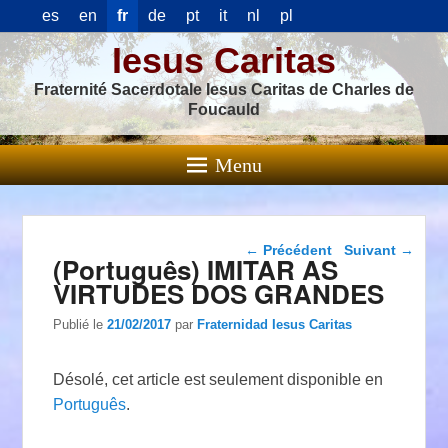
es
en
fr
de
pt
it
nl
pl
Iesus Caritas
Fraternité Sacerdotale Iesus Caritas de Charles de
Foucauld
Menu
Navigation dans les
←
Précédent
Suivant
→
(Português) IMITAR AS
articles
VIRTUDES DOS GRANDES
Publié le
21/02/2017
par
Fraternidad Iesus Caritas
Désolé, cet article est seulement disponible en
Português
.