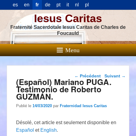
es
en
fr
de
pt
it
nl
pl
Iesus Caritas
Fraternité Sacerdotale Iesus Caritas de Charles de
Foucauld
Menu
Navigation dans les
←
Précédent
Suivant
→
(Español) Mariano PUGA.
articles
Testimonio de Roberto
GUZMÁN.
Publié le
14/03/2020
par
Fraternidad Iesus Caritas
Désolé, cet article est seulement disponible en
Español
et
English
.