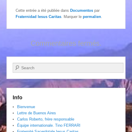
Cette entrée a été publiée dans
Documentos
par
Fraternidad Iesus Caritas
. Marquer le
permalien
.
Commentaires fermés.
Recherche
Info
Bienvenue
Lettre de Buenos Aires
Carlos Roberto, frère responsable
Équipe internationale. Tino FERRARI
Fraternité Sacerdotale Iesus Caritas