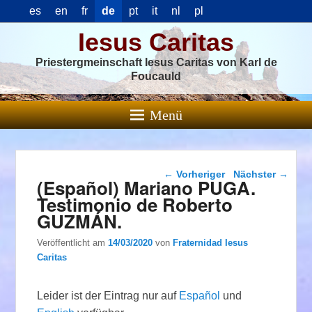
es
en
fr
de
pt
it
nl
pl
Iesus Caritas
Priestergmeinschaft Iesus Caritas von Karl de
Foucauld
Menü
Beitragsnavigation
←
Vorheriger
Nächster
→
(Español) Mariano PUGA.
Testimonio de Roberto
GUZMÁN.
Veröffentlicht am
14/03/2020
von
Fraternidad Iesus
Caritas
Leider ist der Eintrag nur auf
Español
und