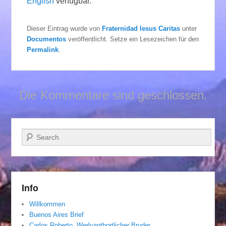
English
verfügbar.
Dieser Eintrag wurde von
Fraternidad Iesus Caritas
unter
Documentos
veröffentlicht. Setze ein Lesezeichen für den
Permalink
.
Die Kommentare sind geschlossen.
Suchen
Info
Willkommen
Buenos Aires Brief
Carlos Roberto, Werlvantbortlicher Bruder