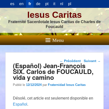
es
en
fr
de
pt
it
nl
pl
Iesus Caritas
Fraternité Sacerdotale Iesus Caritas de Charles de
Foucauld
Menu
Navigation dans les
←
Précédent
Suivant
→
(Español) Jean-François
articles
SIX. Carlos de FOUCAULD,
vida y camino
Publié le
12/12/2024
par
Fraternidad Iesus Caritas
Désolé, cet article est seulement disponible en
Español
.