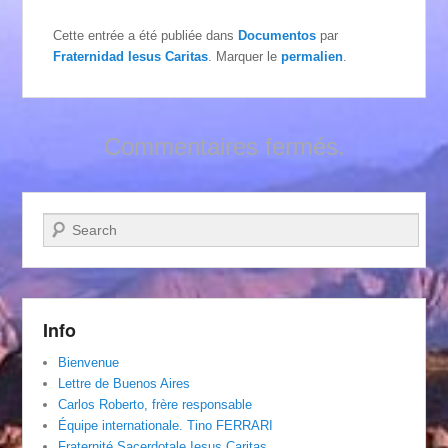
Cette entrée a été publiée dans
Documentos
par
Fraternidad Iesus Caritas
. Marquer le
permalien
.
Commentaires fermés.
Recherche
Info
Bienvenue
Lettre de Buenos Aires
Carlos Roberto, frère responsable
Équipe internationale. Tino FERRARI
Fraternité Sacerdotale Iesus Caritas