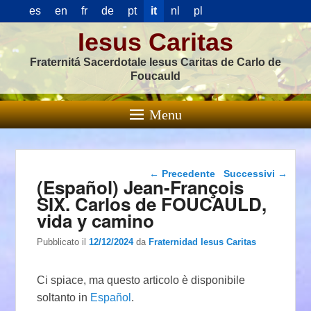
es
en
fr
de
pt
it
nl
pl
Iesus Caritas
Fraternitá Sacerdotale Iesus Caritas de Carlo de
Foucauld
Menu
Navigazione articolo
←
Precedente
Successivi
→
(Español) Jean-François
SIX. Carlos de FOUCAULD,
vida y camino
Pubblicato il
12/12/2024
da
Fraternidad Iesus Caritas
Ci spiace, ma questo articolo è disponibile
soltanto in
Español
.