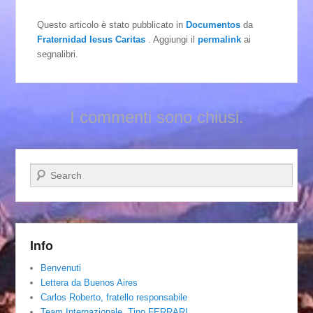
Questo articolo è stato pubblicato in
Documentos
da
Fraternidad Iesus Caritas
. Aggiungi il
permalink
ai
segnalibri.
I commenti sono chiusi.
Cerca
Info
Benvenuti
Lettera da Buenos Aires
Carlos Roberto, fratello responsabile
Team Internazionale. Tino FERRARI