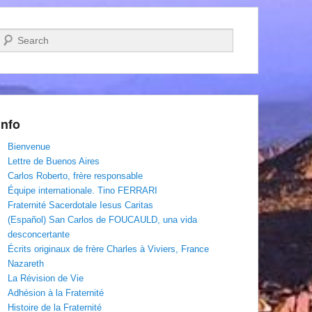
Recherche
Info
Bienvenue
Lettre de Buenos Aires
Carlos Roberto, frère responsable
Équipe internationale. Tino FERRARI
Fraternité Sacerdotale Iesus Caritas
(Español) San Carlos de FOUCAULD, una vida
desconcertante
Écrits originaux de frère Charles à Viviers, France
Nazareth
La Révision de Vie
Adhésion à la Fraternité
Histoire de la Fraternité