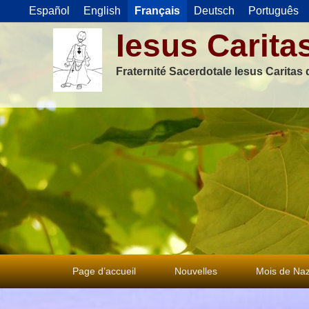
Español
English
Français
Deutsch
Português
Iesus Carita
Fraternité Sacerdotale Iesus Caritas
Premier
Page d’accueil
Nouvelles
Mois de Naz
menu