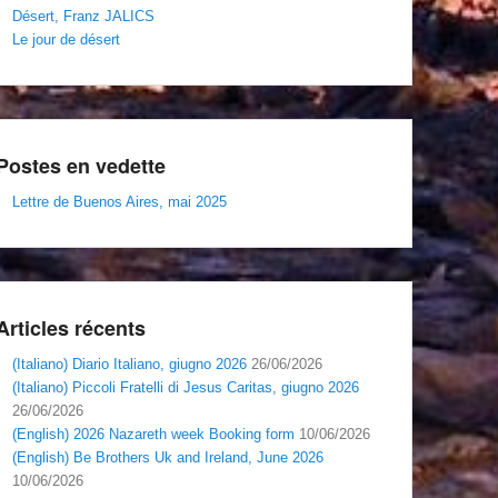
Désert, Franz JALICS
Le jour de désert
Postes en vedette
Lettre de Buenos Aires, mai 2025
Articles récents
(Italiano) Diario Italiano, giugno 2026
26/06/2026
(Italiano) Piccoli Fratelli di Jesus Caritas, giugno 2026
26/06/2026
(English) 2026 Nazareth week Booking form
10/06/2026
(English) Be Brothers Uk and Ireland, June 2026
10/06/2026