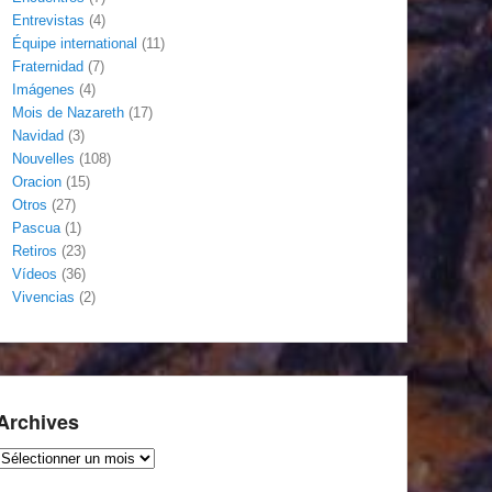
Entrevistas
(4)
Équipe international
(11)
Fraternidad
(7)
Imágenes
(4)
Mois de Nazareth
(17)
Navidad
(3)
Nouvelles
(108)
Oracion
(15)
Otros
(27)
Pascua
(1)
Retiros
(23)
Vídeos
(36)
Vivencias
(2)
Archives
Archives