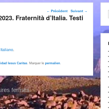
Navigation dans les
←
Précédent
Suivant
→
articles
23. Fraternità d’Italia. Testi
n
Italiano
.
nidad Iesus Caritas
. Marquer le
permalien
.
res fermés.