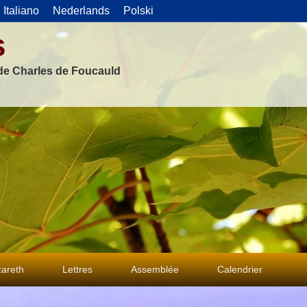
Italiano
Nederlands
Polski
s
 de Charles de Foucauld
areth
Lettres
Assemblée
Calendrier