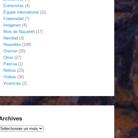
Entrevistas
(4)
Équipe international
(11)
Fraternidad
(7)
Imágenes
(4)
Mois de Nazareth
(17)
Navidad
(3)
Nouvelles
(108)
Oracion
(15)
Otros
(27)
Pascua
(1)
Retiros
(23)
Vídeos
(36)
Vivencias
(2)
Archives
Archives