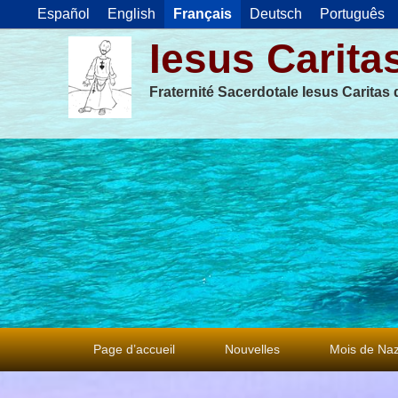
Español
English
Français
Deutsch
Português
Iesus Carita
Fraternité Sacerdotale Iesus Caritas
Premier
Page d’accueil
Nouvelles
Mois de Naz
menu