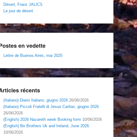
Désert, Franz JALICS
Le jour de désert
Postes en vedette
Lettre de Buenos Aires, mai 2025
Articles récents
(Italiano) Diario Italiano, giugno 2026
26/06/2026
(Italiano) Piccoli Fratelli di Jesus Caritas, giugno 2026
26/06/2026
(English) 2026 Nazareth week Booking form
10/06/2026
(English) Be Brothers Uk and Ireland, June 2026
10/06/2026