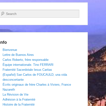
Recherche
Info
Bienvenue
Lettre de Buenos Aires
Carlos Roberto, frère responsable
Équipe internationale. Tino FERRARI
Fraternité Sacerdotale Iesus Caritas
(Español) San Carlos de FOUCAULD, una vida
desconcertante
Écrits originaux de frère Charles à Viviers, France
Nazareth
La Révision de Vie
Adhésion à la Fraternité
Histoire de la Fraternité