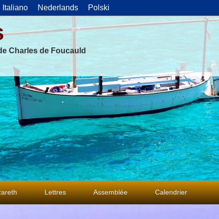
Italiano
Nederlands
Polski
s
 de Charles de Foucauld
areth
Lettres
Assemblée
Calendrier