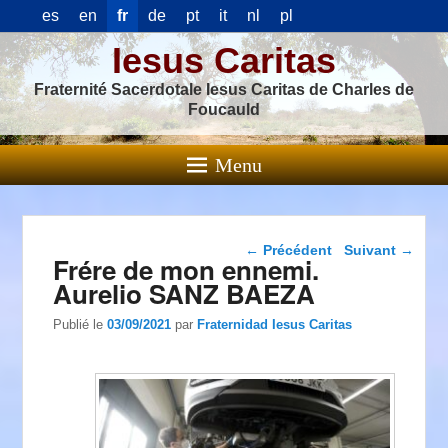
es
en
fr
de
pt
it
nl
pl
Iesus Caritas
Fraternité Sacerdotale Iesus Caritas de Charles de
Foucauld
Menu
Navigation dans les
←
Précédent
Suivant
→
Frére de mon ennemi.
articles
Aurelio SANZ BAEZA
Publié le
03/09/2021
par
Fraternidad Iesus Caritas