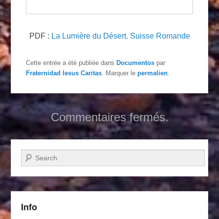
PDF :
La Lumière du Désert. Suisse Romande
Cette entrée a été publiée dans
Documentos
par
Fraternidad Iesus Caritas
. Marquer le
permalien
.
Commentaires fermés.
Recherche
Info