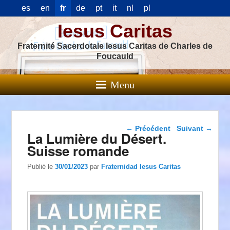
es
en
fr
de
pt
it
nl
pl
Iesus Caritas
Fraternité Sacerdotale Iesus Caritas de Charles de
Foucauld
Menu
Navigation dans les
←
Précédent
Suivant
→
La Lumière du Désert.
articles
Suisse romande
Publié le
30/01/2023
par
Fraternidad Iesus Caritas