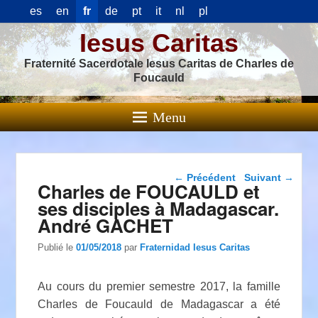
es
en
fr
de
pt
it
nl
pl
Iesus Caritas
Fraternité Sacerdotale Iesus Caritas de Charles de
Foucauld
Menu
Navigation dans les
←
Précédent
Suivant
→
Charles de FOUCAULD et
articles
ses disciples à Madagascar.
André GACHET
Publié le
01/05/2018
par
Fraternidad Iesus Caritas
Au cours du premier semestre 2017, la famille
Charles de Foucauld de Madagascar a été