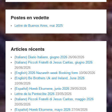
Postes en vedette
Lettre de Buenos Aires, mai 2025
Articles récents
(Italiano) Diario Italiano, giugno 2026
26/06/2026
(Italiano) Piccoli Fratelli di Jesus Caritas, giugno 2026
26/06/2026
(English) 2026 Nazareth week Booking form
10/06/2026
(English) Be Brothers Uk and Ireland, June 2026
10/06/2026
(Español) Horeb Ekumene, junio 2026
29/05/2026
Lettre de la Pentecôte 2026
23/05/2026
(Italiano) Piccoli Fratelli di Jesus Caritas, maggio 2026
20/05/2026
(Español) Horeb Ekumene, mayo 2026
27/04/2026