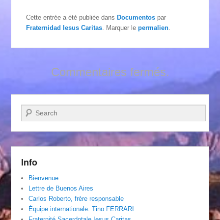
Cette entrée a été publiée dans
Documentos
par
Fraternidad Iesus Caritas
. Marquer le
permalien
.
Commentaires fermés.
Recherche
Info
Bienvenue
Lettre de Buenos Aires
Carlos Roberto, frère responsable
Équipe internationale. Tino FERRARI
Fraternité Sacerdotale Iesus Caritas