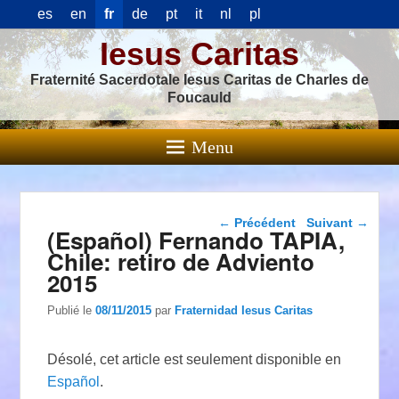
es
en
fr
de
pt
it
nl
pl
Iesus Caritas
Fraternité Sacerdotale Iesus Caritas de Charles de
Foucauld
Menu
Navigation dans les
←
Précédent
Suivant
→
(Español) Fernando TAPIA,
articles
Chile: retiro de Adviento
2015
Publié le
08/11/2015
par
Fraternidad Iesus Caritas
Désolé, cet article est seulement disponible en
Español
.