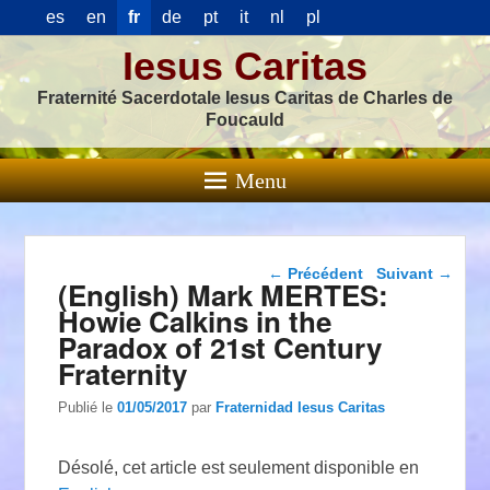
es
en
fr
de
pt
it
nl
pl
Iesus Caritas
Fraternité Sacerdotale Iesus Caritas de Charles de
Foucauld
Menu
Navigation dans les
←
Précédent
Suivant
→
(English) Mark MERTES:
articles
Howie Calkins in the
Paradox of 21st Century
Fraternity
Publié le
01/05/2017
par
Fraternidad Iesus Caritas
Désolé, cet article est seulement disponible en