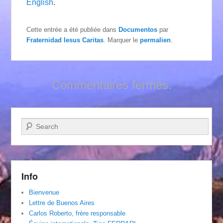
English
.
Cette entrée a été publiée dans
Documentos
par
Fraternidad Iesus Caritas
. Marquer le
permalien
.
Commentaires fermés.
Recherche
Info
Bienvenue
Lettre de Buenos Aires
Carlos Roberto, frère responsable