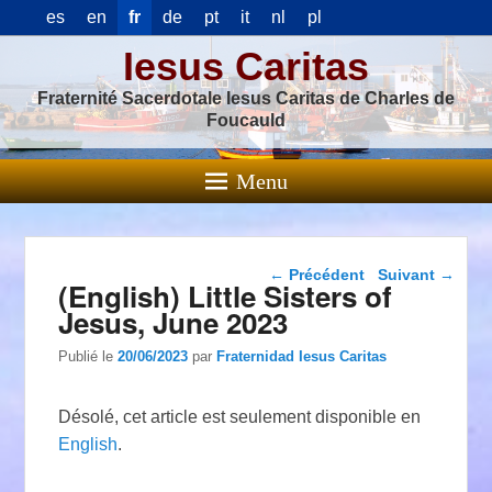
es
en
fr
de
pt
it
nl
pl
Iesus Caritas
Fraternité Sacerdotale Iesus Caritas de Charles de
Foucauld
Menu
Navigation dans les
←
Précédent
Suivant
→
(English) Little Sisters of
articles
Jesus, June 2023
Publié le
20/06/2023
par
Fraternidad Iesus Caritas
Désolé, cet article est seulement disponible en
English
.