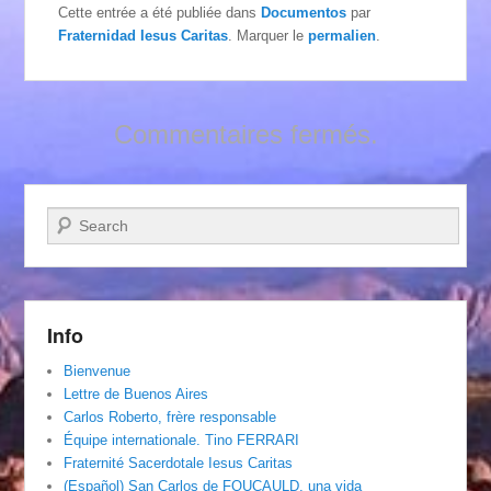
Cette entrée a été publiée dans
Documentos
par
Fraternidad Iesus Caritas
. Marquer le
permalien
.
Commentaires fermés.
Recherche
Info
Bienvenue
Lettre de Buenos Aires
Carlos Roberto, frère responsable
Équipe internationale. Tino FERRARI
Fraternité Sacerdotale Iesus Caritas
(Español) San Carlos de FOUCAULD, una vida