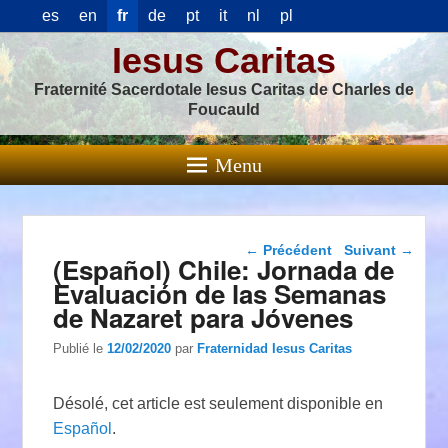
es
en
fr
de
pt
it
nl
pl
Iesus Caritas
Fraternité Sacerdotale Iesus Caritas de Charles de
Foucauld
Menu
Navigation dans les
←
Précédent
Suivant
→
(Español) Chile: Jornada de
articles
Evaluación de las Semanas
de Nazaret para Jóvenes
Publié le
12/02/2020
par
Fraternidad Iesus Caritas
Désolé, cet article est seulement disponible en
Español
.