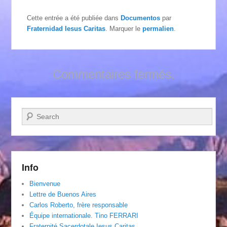
Cette entrée a été publiée dans
Documentos
par
Fraternidad Iesus Caritas
. Marquer le
permalien
.
Commentaires fermés.
Recherche
Info
Bienvenue
Lettre de Buenos Aires
Carlos Roberto, frère responsable
Équipe internationale. Tino FERRARI
Fraternité Sacerdotale Iesus Caritas