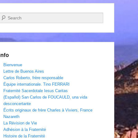
Recherche
Info
Bienvenue
Lettre de Buenos Aires
Carlos Roberto, frère responsable
Équipe internationale. Tino FERRARI
Fraternité Sacerdotale Iesus Caritas
(Español) San Carlos de FOUCAULD, una vida
desconcertante
Écrits originaux de frère Charles à Viviers, France
Nazareth
La Révision de Vie
Adhésion à la Fraternité
Histoire de la Fraternité