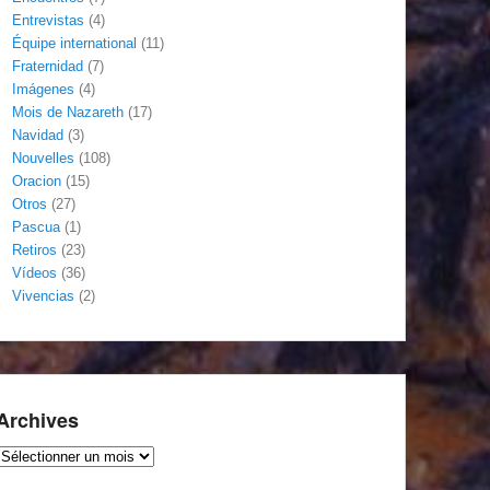
Entrevistas
(4)
Équipe international
(11)
Fraternidad
(7)
Imágenes
(4)
Mois de Nazareth
(17)
Navidad
(3)
Nouvelles
(108)
Oracion
(15)
Otros
(27)
Pascua
(1)
Retiros
(23)
Vídeos
(36)
Vivencias
(2)
Archives
Archives