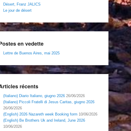
Désert, Franz JALICS
Le jour de désert
Postes en vedette
Lettre de Buenos Aires, mai 2025
Articles récents
(Italiano) Diario Italiano, giugno 2026
26/06/2026
(Italiano) Piccoli Fratelli di Jesus Caritas, giugno 2026
26/06/2026
(English) 2026 Nazareth week Booking form
10/06/2026
(English) Be Brothers Uk and Ireland, June 2026
10/06/2026