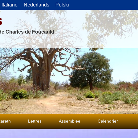
Italiano
Nederlands
Polski
s
 de Charles de Foucauld
areth
Lettres
Assemblée
Calendrier