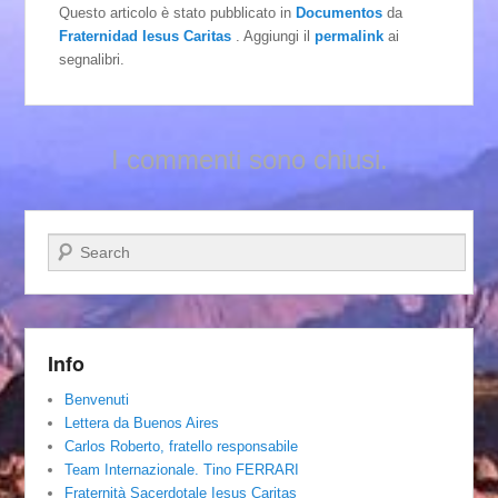
Questo articolo è stato pubblicato in
Documentos
da
Fraternidad Iesus Caritas
. Aggiungi il
permalink
ai
segnalibri.
I commenti sono chiusi.
Cerca
Info
Benvenuti
Lettera da Buenos Aires
Carlos Roberto, fratello responsabile
Team Internazionale. Tino FERRARI
Fraternità Sacerdotale Iesus Caritas