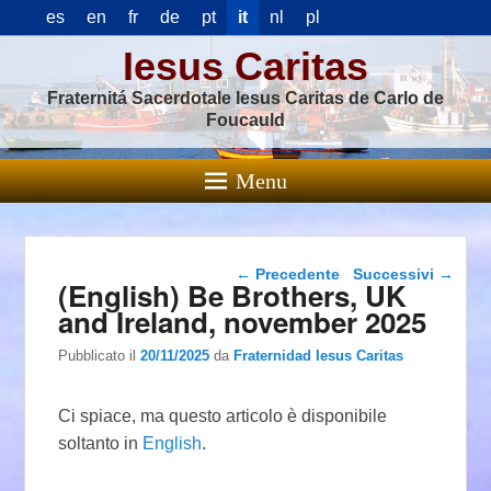
es
en
fr
de
pt
it
nl
pl
Iesus Caritas
Fraternitá Sacerdotale Iesus Caritas de Carlo de
Foucauld
Menu
Navigazione articolo
←
Precedente
Successivi
→
(English) Be Brothers, UK
and Ireland, november 2025
Pubblicato il
20/11/2025
da
Fraternidad Iesus Caritas
Ci spiace, ma questo articolo è disponibile
soltanto in
English
.