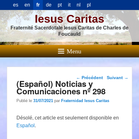
es
en
fr
de
pt
it
nl
pl
Iesus Caritas
Fraternité Sacerdotale Iesus Caritas de Charles de
Foucauld
Menu
Navigation dans les
←
Précédent
Suivant
→
(Español) Noticias y
articles
Comunicaciones nº 298
Publié le
31/07/2021
par
Fraternidad Iesus Caritas
Désolé, cet article est seulement disponible en
Español
.