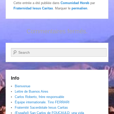
Cette entrée a été publiée dans
Comunidad Horeb
par
Fraternidad Iesus Caritas
. Marquer le
permalien
.
Commentaires fermés.
Recherche
Info
Bienvenue
Lettre de Buenos Aires
Carlos Roberto, frère responsable
Équipe internationale. Tino FERRARI
Fraternité Sacerdotale Iesus Caritas
(Español) San Carlos de FOUCAULD, una vida