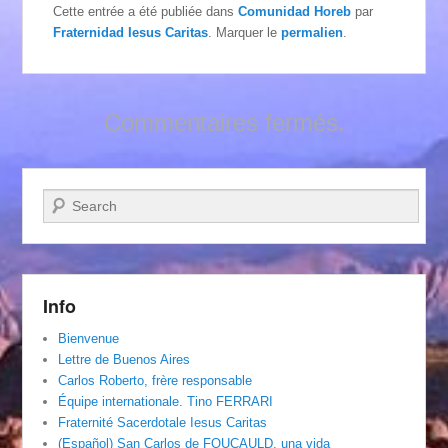
Cette entrée a été publiée dans
Comunidad Horeb
par
Fraternidad Iesus Caritas
. Marquer le
permalien
.
Commentaires fermés.
Recherche
Info
Bienvenue
Lettre de Buenos Aires
Carlos Roberto, frère responsable
Équipe internationale. Tino FERRARI
Fraternité Sacerdotale Iesus Caritas
(Español) San Carlos de FOUCAULD, una vida