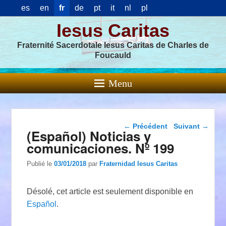
es
en
fr
de
pt
it
nl
pl
Iesus Caritas
Fraternité Sacerdotale Iesus Caritas de Charles de
Foucauld
Menu
Navigation dans les
←
Précédent
Suivant
→
(Español) Noticias y
articles
comunicaciones. Nº 199
Publié le
03/01/2018
par
Fraternidad Iesus Caritas
Désolé, cet article est seulement disponible en
Español
.