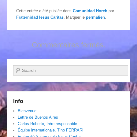
Cette entrée a été publiée dans
Comunidad Horeb
par
Fraternidad Iesus Caritas
. Marquer le
permalien
.
Commentaires fermés.
Recherche
Info
Bienvenue
Lettre de Buenos Aires
Carlos Roberto, frère responsable
Équipe internationale. Tino FERRARI
Fraternité Sacerdotale Iesus Caritas