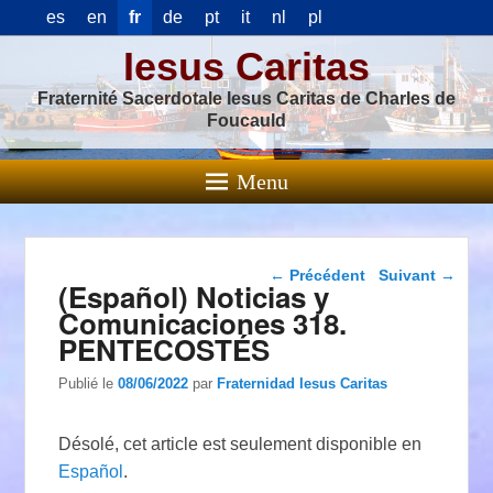
es
en
fr
de
pt
it
nl
pl
Iesus Caritas
Fraternité Sacerdotale Iesus Caritas de Charles de
Foucauld
Menu
Navigation dans les
←
Précédent
Suivant
→
(Español) Noticias y
articles
Comunicaciones 318.
PENTECOSTÉS
Publié le
08/06/2022
par
Fraternidad Iesus Caritas
Désolé, cet article est seulement disponible en
Español
.