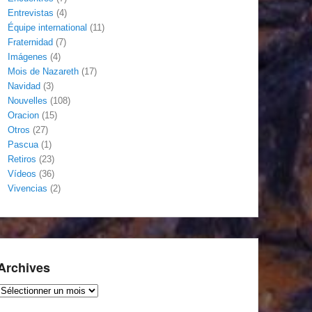
Entrevistas
(4)
Équipe international
(11)
Fraternidad
(7)
Imágenes
(4)
Mois de Nazareth
(17)
Navidad
(3)
Nouvelles
(108)
Oracion
(15)
Otros
(27)
Pascua
(1)
Retiros
(23)
Vídeos
(36)
Vivencias
(2)
Archives
Archives