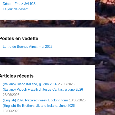
Désert, Franz JALICS
Le jour de désert
Postes en vedette
Lettre de Buenos Aires, mai 2025
Articles récents
(Italiano) Diario Italiano, giugno 2026
26/06/2026
(Italiano) Piccoli Fratelli di Jesus Caritas, giugno 2026
26/06/2026
(English) 2026 Nazareth week Booking form
10/06/2026
(English) Be Brothers Uk and Ireland, June 2026
10/06/2026