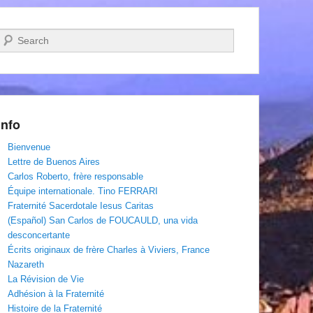
Recherche
Info
Bienvenue
Lettre de Buenos Aires
Carlos Roberto, frère responsable
Équipe internationale. Tino FERRARI
Fraternité Sacerdotale Iesus Caritas
(Español) San Carlos de FOUCAULD, una vida
desconcertante
Écrits originaux de frère Charles à Viviers, France
Nazareth
La Révision de Vie
Adhésion à la Fraternité
Histoire de la Fraternité