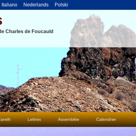
Italiano
Nederlands
Polski
s
 de Charles de Foucauld
areth
Lettres
Assemblée
Calendrier