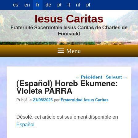
es
en
fr
de
pt
it
nl
pl
Iesus Caritas
Fraternité Sacerdotale Iesus Caritas de Charles de
Foucauld
Menu
Navigation dans les
←
Précédent
Suivant
→
(Español) Horeb Ekumene:
articles
Violeta PARRA
Publié le
21/08/2023
par
Fraternidad Iesus Caritas
Désolé, cet article est seulement disponible en
Español
.