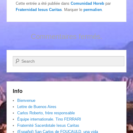
Cette entrée a été publiée dans
Comunidad Horeb
par
Fraternidad Iesus Caritas
. Marquer le
permalien
.
Commentaires fermés.
Recherche
Info
Bienvenue
Lettre de Buenos Aires
Carlos Roberto, frère responsable
Équipe internationale. Tino FERRARI
Fraternité Sacerdotale Iesus Caritas
(Español) San Carlos de FOUCAULD, una vida