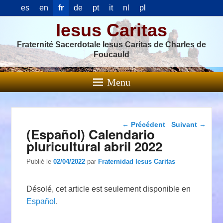
es
en
fr
de
pt
it
nl
pl
Iesus Caritas
Fraternité Sacerdotale Iesus Caritas de Charles de
Foucauld
Menu
Navigation dans les
←
Précédent
Suivant
→
(Español) Calendario
articles
pluricultural abril 2022
Publié le
02/04/2022
par
Fraternidad Iesus Caritas
Désolé, cet article est seulement disponible en
Español
.