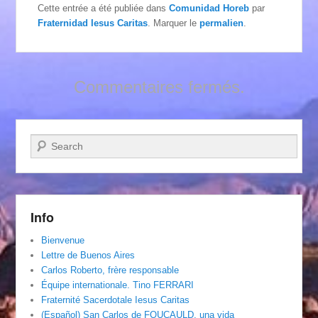
Cette entrée a été publiée dans
Comunidad Horeb
par
Fraternidad Iesus Caritas
. Marquer le
permalien
.
Commentaires fermés.
Recherche
Info
Bienvenue
Lettre de Buenos Aires
Carlos Roberto, frère responsable
Équipe internationale. Tino FERRARI
Fraternité Sacerdotale Iesus Caritas
(Español) San Carlos de FOUCAULD, una vida