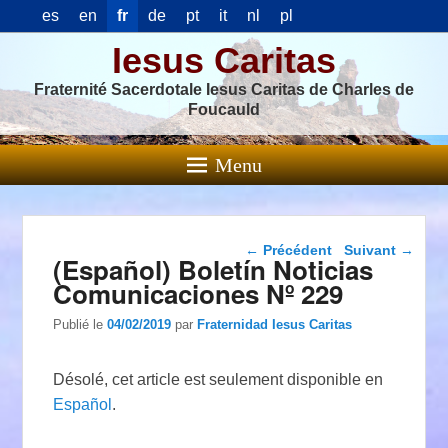
es
en
fr
de
pt
it
nl
pl
Iesus Caritas
Fraternité Sacerdotale Iesus Caritas de Charles de
Foucauld
Menu
Navigation dans les
←
Précédent
Suivant
→
(Español) Boletín Noticias
articles
Comunicaciones Nº 229
Publié le
04/02/2019
par
Fraternidad Iesus Caritas
Désolé, cet article est seulement disponible en
Español
.