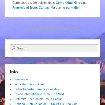
Cette entrée a été publiée dans
Comunidad Horeb
par
Fraternidad Iesus Caritas
. Marquer le
permalien
.
Commentaires fermés.
Recherche
Info
Bienvenue
Lettre de Buenos Aires
Carlos Roberto, frère responsable
Équipe internationale. Tino FERRARI
Fraternité Sacerdotale Iesus Caritas
(Español) San Carlos de FOUCAULD, una vida