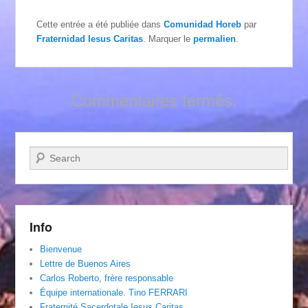
Cette entrée a été publiée dans
Comunidad Horeb
par
Fraternidad Iesus Caritas
. Marquer le
permalien
.
Commentaires fermés.
Recherche
Info
Bienvenue
Lettre de Buenos Aires
Carlos Roberto, frère responsable
Équipe internationale. Tino FERRARI
Fraternité Sacerdotale Iesus Caritas