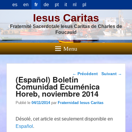
es
en
fr
de
pt
it
nl
pl
Iesus Caritas
Fraternité Sacerdotale Iesus Caritas de Charles de
Foucauld
Menu
Navigation dans les
←
Précédent
Suivant
→
(Español) Boletín
articles
Comunidad Ecuménica
Horeb, noviembre 2014
Publié le
04/11/2014
par
Fraternidad Iesus Caritas
Désolé, cet article est seulement disponible en
Español
.