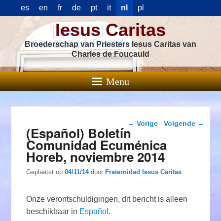
es
en
fr
de
pt
it
nl
pl
Iesus Caritas
Broederschap van Priesters Iesus Caritas van
Charles de Foucauld
Menu
Berichtnavigatie
←
Vorige
Volgende
→
(Español) Boletín
Comunidad Ecuménica
Horeb, noviembre 2014
Geplaatst op
04/11/14
door
Fraternidad Iesus Caritas
Onze verontschuldigingen, dit bericht is alleen
beschikbaar in
Español
.