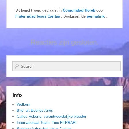
Dit bericht werd geplaatst in
Comunidad Horeb
door
Fraternidad Iesus Caritas
. Bookmark de
permalink
.
Reacties zijn gesloten.
Zoeken
Info
Welkom
Brief uit Buenos Aires
Carlos Roberto, verantwoordelijke broeder
Internationaal Team. Tino FERRARI
Priestersfraterniteit Iesus Caritas