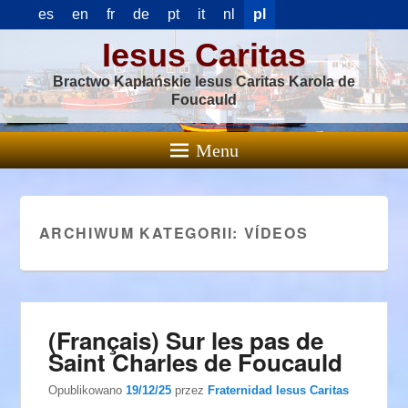
es
en
fr
de
pt
it
nl
pl
Iesus Caritas
Bractwo Kapłańskie Iesus Caritas Karola de
Foucauld
Menu
ARCHIWUM KATEGORII:
VÍDEOS
(Français) Sur les pas de
Saint Charles de Foucauld
Opublikowano
19/12/25
przez
Fraternidad Iesus Caritas