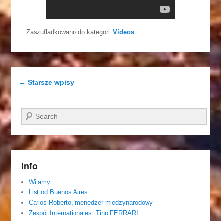
Zaszufladkowano do kategorii
Vídeos
Nawigacja wpisu
←
Starsze wpisy
Szukaj
Info
Witamy
List od Buenos Aires
Carlos Roberto, menedzer miedzynarodowy
Zespól Internationales. Tino FERRARI