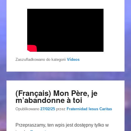
Zaszufladkowano do kategorii
Vídeos
(Français) Mon Père, je
m’abandonne à toi
Opublikowano
27/02/25
przez
Fraternidad Iesus Caritas
Przepraszamy, ten wpis jest dostępny tylko w