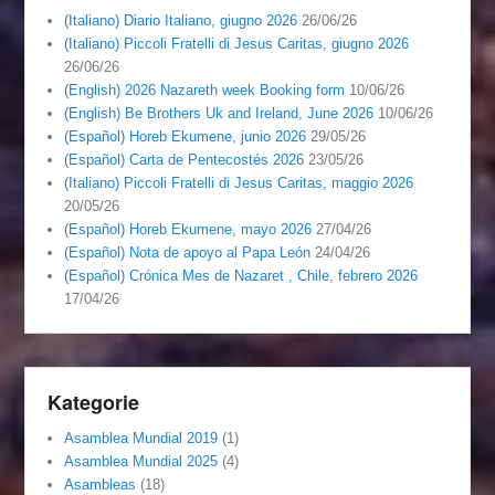
(Italiano) Diario Italiano, giugno 2026
26/06/26
(Italiano) Piccoli Fratelli di Jesus Caritas, giugno 2026
26/06/26
(English) 2026 Nazareth week Booking form
10/06/26
(English) Be Brothers Uk and Ireland, June 2026
10/06/26
(Español) Horeb Ekumene, junio 2026
29/05/26
(Español) Carta de Pentecostés 2026
23/05/26
(Italiano) Piccoli Fratelli di Jesus Caritas, maggio 2026
20/05/26
(Español) Horeb Ekumene, mayo 2026
27/04/26
(Español) Nota de apoyo al Papa León
24/04/26
(Español) Crónica Mes de Nazaret , Chile, febrero 2026
17/04/26
Kategorie
Asamblea Mundial 2019
(1)
Asamblea Mundial 2025
(4)
Asambleas
(18)