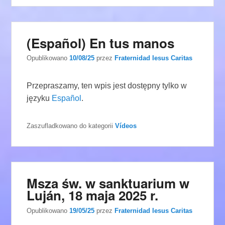
(Español) En tus manos
Opublikowano
10/08/25
przez
Fraternidad Iesus Caritas
Przepraszamy, ten wpis jest dostępny tylko w
języku
Español
.
Zaszufladkowano do kategorii
Vídeos
Msza św. w sanktuarium w
Luján, 18 maja 2025 r.
Opublikowano
19/05/25
przez
Fraternidad Iesus Caritas