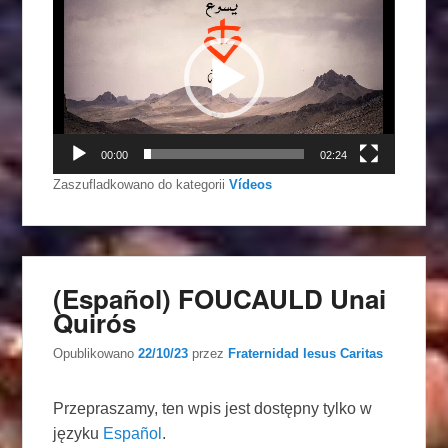
video
00:00
02:24
Zaszufladkowano do kategorii
Vídeos
(Español) FOUCAULD Unai
Quirós
Opublikowano
22/10/23
przez
Fraternidad Iesus Caritas
Przepraszamy, ten wpis jest dostępny tylko w
języku
Español
.